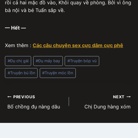
rồi cả hai mặc đồ vào, Khôi quay về phòng. Bởi vì ông
bà nội và bé Tuấn sắp về.
— Hết —
Xem thêm :
Các câu chuyện sex cực dâm cực phê
Post
#
Đụ chị gái
#
Đụ máy bay
#
Truyện bóp vú
Tags:
#
Truyện bú lồn
#
Truyện móc lồn
Post
PREVIOUS
NEXT
Bố chồng đụ nàng dâu
Chị Dung hàng xóm
navigation