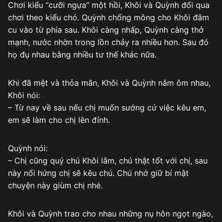
Chơi kiểu “cưỡi ngựa” một hồi, Khôi và Quỳnh đổi qua
chơi theo kiểu chó. Quỳnh chổng mông cho Khôi đâm
cu vào từ phía sau. Khôi càng nhấp, Quỳnh càng thở
mạnh, nước nhờn trong lồn chảy ra nhiều hơn. Sau đó
họ đụ nhau bằng nhiều tư thế khác nữa.
Khi đã mệt và thỏa mãn, Khôi và Quỳnh nằm ôm nhau,
Khôi nói:
– Từ nay về sau nếu chị muốn sướng cứ việc kêu em,
em sẽ làm cho chị lên đỉnh.
Quỳnh nói:
– Chị cũng quý chú Khôi lắm, chú thật tốt với chị, sau
này nổi hứng chị sẽ kêu chú. Chú nhớ giữ bí mật
chuyện này giùm chị nhé.
Khôi và Quỳnh trao cho nhau những nụ hôn ngọt ngào,