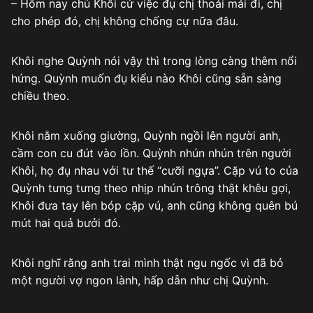
– Hôm nay chú Khôi cứ việc đụ chị thoải mái đi, chị
cho phép đó, chị không chống cự nữa đâu.
Khôi nghe Quỳnh nói vậy thì trong lòng càng thêm nổi
hứng. Quỳnh muốn đụ kiểu nào Khôi cũng sẵn sàng
chiều theo.
Khôi nằm xuống giường, Quỳnh ngồi lên người anh,
cầm con cu đút vào lồn. Quỳnh nhún nhún trên người
Khôi, họ đụ nhau với tư thế “cưỡi ngựa”. Cặp vú to của
Quỳnh tưng tưng theo nhịp nhún trông thật khêu gợi,
Khôi đưa tay lên bóp cặp vú, anh cũng không quên bú
mút hai quả bưởi đó.
Khôi nghĩ rằng anh trai mình thật ngu ngốc vì đã bỏ
một người vợ ngon lành, hấp dẫn như chị Quỳnh.