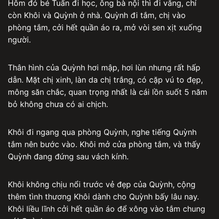
Hôm đó bé Tuấn đi học, ông bà nội thì đi vắng, chỉ
còn Khôi và Quỳnh ở nhà. Quỳnh đi tắm, chị vào
phòng tắm, cởi hết quần áo ra, mở vòi sen xịt xuống
người.
Thân hình của Quỳnh hơi mập, hơi lùn nhưng rất hấp
dẫn. Mặt chị xinh, làn da chị trắng, có cặp vú to đẹp,
mông săn chắc, quan trọng nhất là cái lồn suốt 5 năm
bỏ không chưa có ai chịch.
Khôi đi ngang qua phòng Quỳnh, nghe tiếng Quỳnh
tắm nên bước vào. Khôi mở cửa phòng tắm, và thấy
Quỳnh đang đứng sau vách kính.
Khôi không chịu nổi trước vẻ đẹp của Quỳnh, cộng
thêm tình thương Khôi dành cho Quỳnh bấy lâu nay.
Khôi liều lĩnh cởi hết quần áo để xông vào tắm chung