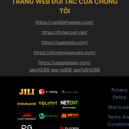
TRANG WEB ĐỐI TÁC CỦA CHÚNG
TÔI
https://vanillafreesex.com/
https://fimecosrl.net/
https://suerezin.com/
https://showmegaysex.com/
https://upasiansex.com/
sexHD88
sex-hd88
sexfullHD88
Privacy
Policy
Shortcod
Terms An
Condition